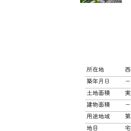
所在地
西
築年月日
ー
土地面積
実
建物面積
ー
用途地域
第
地目
宅