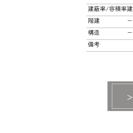
建蔽率/容積率
建
階建
ー
構造
ー
備考