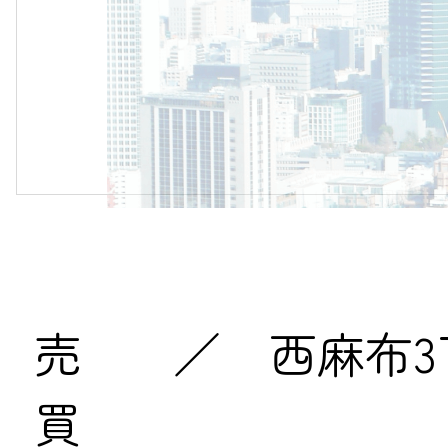
売
／ 西麻布3丁
買